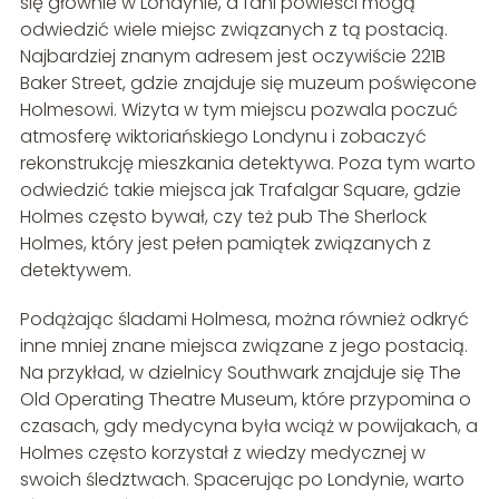
się głównie w Londynie, a fani powieści mogą
odwiedzić wiele miejsc związanych z tą postacią.
Najbardziej znanym adresem jest oczywiście 221B
Baker Street, gdzie znajduje się muzeum poświęcone
Holmesowi. Wizyta w tym miejscu pozwala poczuć
atmosferę wiktoriańskiego Londynu i zobaczyć
rekonstrukcję mieszkania detektywa. Poza tym warto
odwiedzić takie miejsca jak Trafalgar Square, gdzie
Holmes często bywał, czy też pub The Sherlock
Holmes, który jest pełen pamiątek związanych z
detektywem.
Podążając śladami Holmesa, można również odkryć
inne mniej znane miejsca związane z jego postacią.
Na przykład, w dzielnicy Southwark znajduje się The
Old Operating Theatre Museum, które przypomina o
czasach, gdy medycyna była wciąż w powijakach, a
Holmes często korzystał z wiedzy medycznej w
swoich śledztwach. Spacerując po Londynie, warto