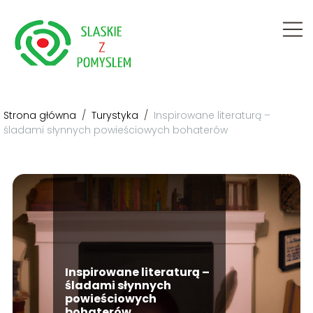
Strona główna
/
Turystyka
/
Inspirowane literaturą –
śladami słynnych powieściowych bohaterów
Inspirowane literaturą –
śladami słynnych
powieściowych
bohaterów