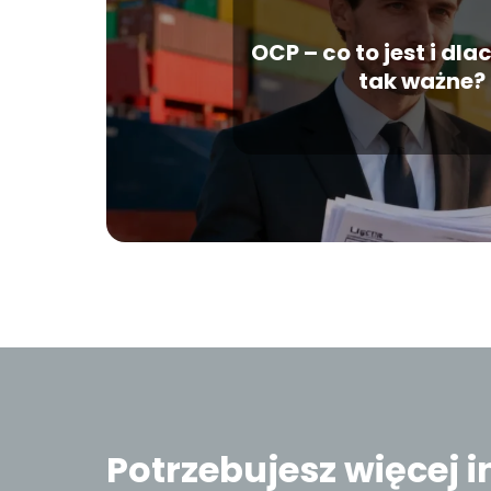
OCP – co to jest i dla
tak ważne?
Potrzebujesz więcej 