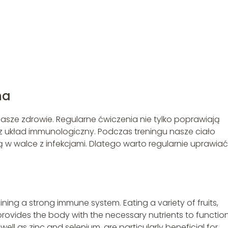
na
ze zdrowie. Regularne ćwiczenia nie tylko poprawiają
z układ immunologiczny. Podczas treningu nasze ciało
ą w walce z infekcjami. Dlatego warto regularnie uprawiać
ining a strong immune system. Eating a variety of fruits,
provides the body with the necessary nutrients to functio
 well as zinc and selenium, are particularly beneficial for