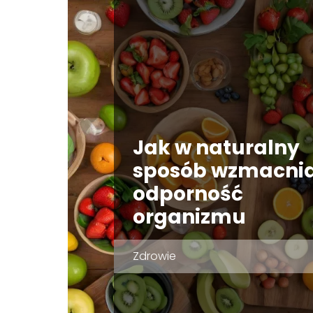
Jak w naturalny
sposób wzmacni
odporność
organizmu
Zdrowie