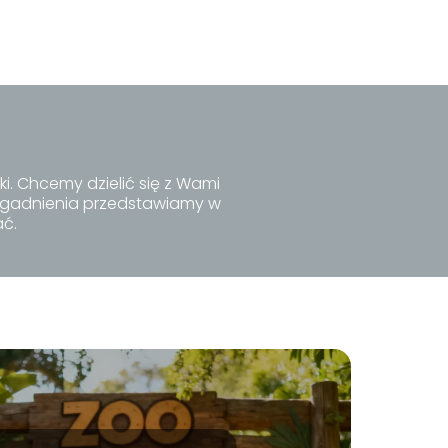
i. Chcemy dzielić się z Wami
 zagadnienia przedstawiamy w
ać.