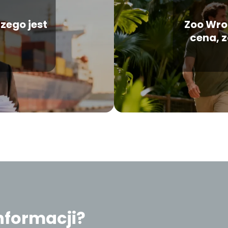
czego jest
Zoo Wroc
cena, z
informacji?