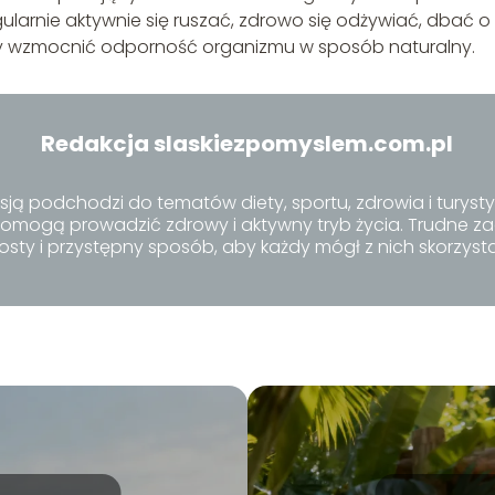
egularnie aktywnie się ruszać, zdrowo się odżywiać, dbać o
aby wzmocnić odporność organizmu w sposób naturalny.
Redakcja slaskiezpomyslem.com.pl
sją podchodzi do tematów diety, sportu, zdrowia i turystyk
e pomogą prowadzić zdrowy i aktywny tryb życia. Trudne
osty i przystępny sposób, aby każdy mógł z nich skorzyst