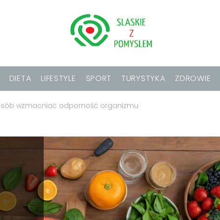
DIETA
LIFESTYLE
SPORT
TURYSTYKA
ZDROWIE
posób wzmacniać odporność organizmu