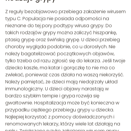
Z reguły bezobjawowo przebiega zakażenie wirusem
typu C. Populacja nie posiada odporności na
nieznane do tej pory podtypy wirusa grypy. Do
takich rodzajów grypy można zaliczyć hiszpankę,
ptasią grypę oraz świńską grypę. U dzieci przebieg
choroby wygląda podobnie, co u dorosłych. Nie
należy bagatelizować początkowych objawów,
tylko trzeba od razu zgłosić się do lekarza. Jeśli twoje
dziecko kaszle, ma katar i gorączkę to nie ma co
zwlekać, ponieważ czas działa na waszą niekorzyść.
Należy pamiętać, że dzieci mają niedojrzały układ
immunologiczny. U dzieci objawy narastają w
bardzo szybkim tempie i grypa rozwija się
gwałtownie. Hospitalizacja może być konieczna w
przypadku ciężkiego przebiegu grypy u dziecka.
Najlepiej korzystać z pomocy doświadczonych i
renomowanych lekarzy, którzy wiele lat działają na
rynku. Zwiększone ryzyko zakażenia wirusem grypy